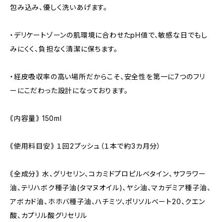
包み込み、優しく洗いあげます。
・デリケートゾーンの肌環境に合わせたpH値で、敏感な日でもし
みにくく、負担なく清潔に保ちます。
・経皮吸収率の高い場所だからこそ、安全性を第一に7つのフリ
ーにこだわった設計になっております。
｟内容量｠ 150ml
｟使用料目安｠ １回2プッシュ（１本で約3カ月分）
｟全成分｠ 水、グリセリン、コカミドプロピルベタイン、サフラワー
油、テリハボク種子油(タマヌオイル)、ヤシ油、マカデミア種子油、
アボカド油、ホホバ種子油、ハチミツ、ポリソルベート20、クエン
酸、カプリル酸グリセリル